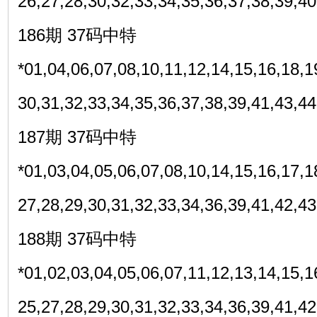
26,27,28,30,32,33,34,35,36,37,38,39,
186期 37码中特
*01,04,06,07,08,10,11,12,14,15,16,18,1
30,31,32,33,34,35,36,37,38,39,41,43,
187期 37码中特
*01,03,04,05,06,07,08,10,14,15,16,17,1
27,28,29,30,31,32,33,34,36,39,41,42,
188期 37码中特
*01,02,03,04,05,06,07,11,12,13,14,15,1
25,27,28,29,30,31,32,33,34,36,39,41,