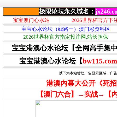
极限论坛永久域名：
jx246.c
宝宝澳门心水站
2026世界杯官方下
宝宝心水论坛（线路一）澳门彩资料区
2026世界杯官方指定投注网,站长担保
宝宝港澳心水论坛【全网高手集
宝宝港澳心水论坛【
bw115.com
以下为本站赞助广告显示区域，广告联系Q
港澳内幕大公开《死招
【澳门六合】→实战→【