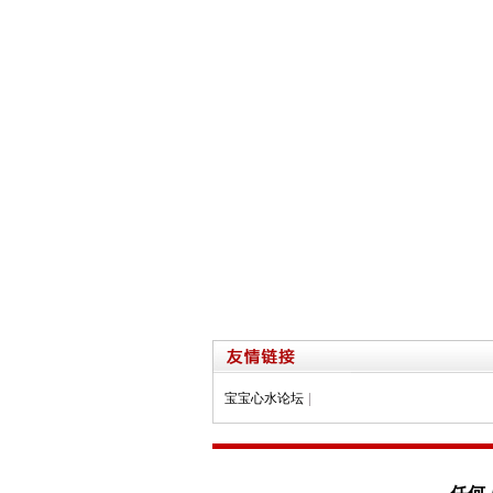
宝宝心水论坛
|