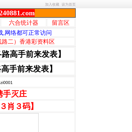
加入收藏
设为首页
240881.com
六合统计器
留言区
载,网络都可正常访问
线路二）香港彩资料区
各路高手前来发表】
路高手前来发表】
0001
携手灭庄
３肖３码】