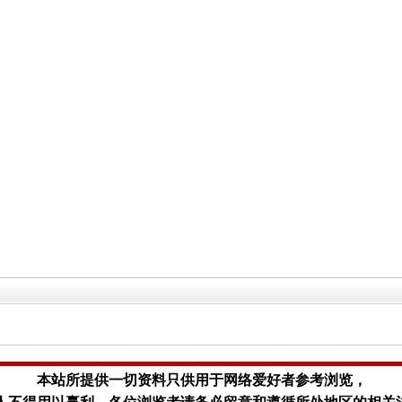
本站所提供一切资料只供用于网络爱好者参考浏览
，