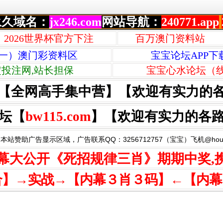
永久域名：
jx246.com
网站导航：
240771.app
2026世界杯官方下注
百万澳门资料站
一）澳门彩资料区
宝宝论坛APP下
定投注网,站长担保
宝宝心水论坛（
【全网高手集中营】【欢迎有实力的
坛【
bw115.com
】【欢迎有实力的各
本站赞助广告显示区域，广告联系QQ：3256712757（宝宝）飞机@houzi
幕大公开《死招规律三肖》期期中奖,
合】→实战→【内幕３肖３码】←【内幕