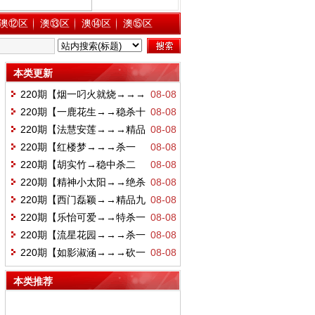
澳⑫区
澳⑬区
澳⑭区
澳⑮区
本类更新
220期【烟一叼火就烧→→→
08-08
杀一尾】
220期【一鹿花生→→稳杀十
08-08
码】
220期【法慧安莲→→→精品
08-08
九肖】
220期【红楼梦→→→杀一
08-08
头】
220期【胡实竹→稳中杀二
08-08
肖】
220期【精神小太阳→→绝杀
08-08
④码】【36错00】
220期【西门磊颖→→精品九
08-08
肖】
220期【乐怡可爱→→特杀一
08-08
肖】
220期【流星花园→→→杀一
08-08
头】
220期【如影淑涵→→→砍一
08-08
肖】
本类推荐