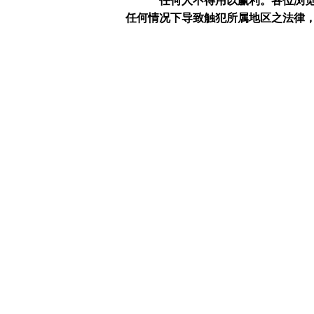
任何人不得用以赢利。
各位浏
任何情况下导致触犯所属地区之法律