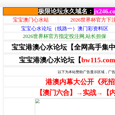
极限论坛永久域名：
jx246.c
宝宝澳门心水站
2026世界杯官方下
宝宝心水论坛（线路一）澳门彩资料区
2026世界杯官方指定投注网,站长担保
宝宝港澳心水论坛【全网高手集
宝宝港澳心水论坛【
bw115.com
以下为本站赞助广告显示区域，广告联系Q
港澳内幕大公开《死招
【澳门六合】→实战→【