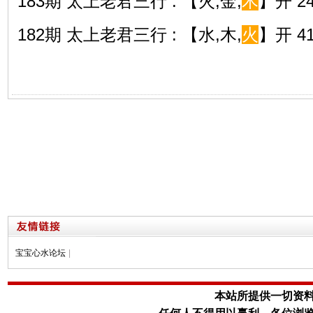
183期 太上老君三行 : 【火,金,
木
】开 2
182期 太上老君三行 : 【水,木,
火
】开 4
宝宝心水论坛
|
本站所提供一切资