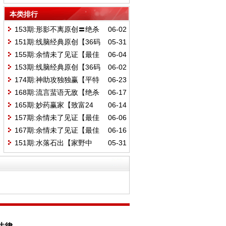
本类排行
153期:形影不离原创〓绝杀
06-02
二头
151期:线脑经典原创【36码
05-31
中特】
155期:余情未了见证【最佳
06-04
四头】
153期:线脑经典原创【36码
06-02
中特】
174期:神助攻独独赢【平特
06-23
②肖】
168期:流言蜚语无敌【绝杀
06-17
三尾】
165期:妙药赢家【致富24
06-14
码】
157期:余情未了见证【最佳
06-06
四头】
167期:余情未了见证【最佳
06-16
四头】
151期:水落石出【家野中
05-31
特】已免费公开