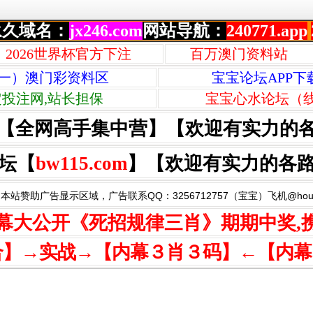
永久域名：
jx246.com
网站导航：
240771.app
2026世界杯官方下注
百万澳门资料站
一）澳门彩资料区
宝宝论坛APP下
定投注网,站长担保
宝宝心水论坛（
【全网高手集中营】【欢迎有实力的
坛【
bw115.com
】【欢迎有实力的各
本站赞助广告显示区域，广告联系QQ：3256712757（宝宝）飞机@houzi
幕大公开《死招规律三肖》期期中奖,
合】→实战→【内幕３肖３码】←【内幕