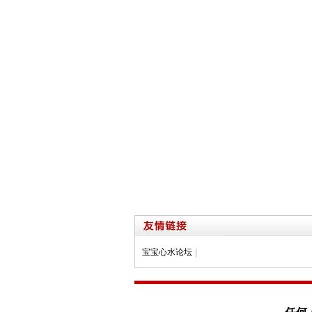
宝宝心水论坛
|