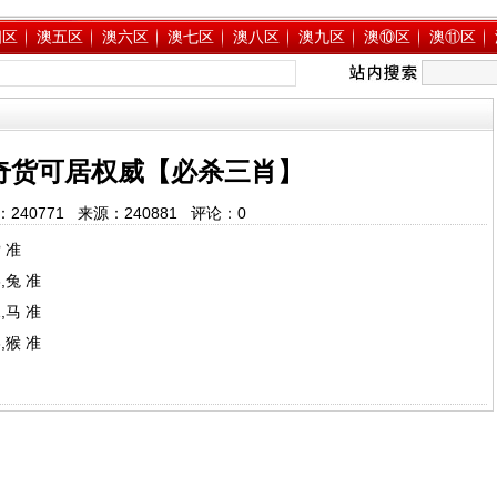
四区
澳五区
澳六区
澳七区
澳八区
澳九区
澳⑩区
澳⑪区
:奇货可居权威【必杀三肖】
240771 来源：240881 评论：
0
 准
,兔 准
,马 准
,猴 准