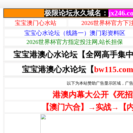
极限论坛永久域名：
jx246.c
宝宝澳门心水站
2026世界杯官方下
宝宝心水论坛（线路一）澳门彩资料区
2026世界杯官方指定投注网,站长担保
宝宝港澳心水论坛【全网高手集
宝宝港澳心水论坛【
bw115.com
以下为本站赞助广告显示区域，广告联系Q
港澳内幕大公开《死招
【澳门六合】→实战→【