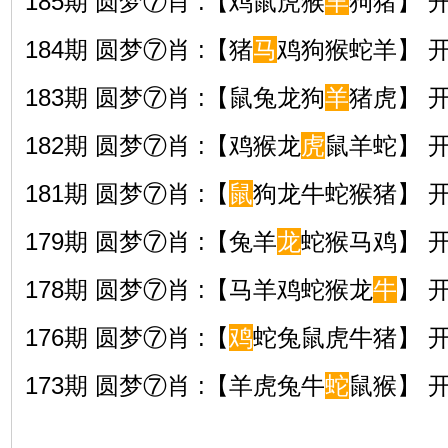
185期 圆梦⑦肖 :【鸡鼠虎猴
羊
狗猪】 开 
184期 圆梦⑦肖 :【猪
马
鸡狗猴蛇羊】 开 
183期 圆梦⑦肖 :【鼠兔龙狗
羊
猪虎】 开 
182期 圆梦⑦肖 :【鸡猴龙
虎
鼠羊蛇】 开 
181期 圆梦⑦肖 :【
鼠
狗龙牛蛇猴猪】 开 
179期 圆梦⑦肖 :【兔羊
龙
蛇猴马鸡】 开 
178期 圆梦⑦肖 :【马羊鸡蛇猴龙
牛
】 开
176期 圆梦⑦肖 :【
鸡
蛇兔鼠虎牛猪】 开 
173期 圆梦⑦肖 :【羊虎兔牛
蛇
鼠猴】 开 