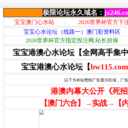
极限论坛永久域名：
jx246.c
宝宝澳门心水站
2026世界杯官方下
宝宝心水论坛（线路一）澳门彩资料区
2026世界杯官方指定投注网,站长担保
宝宝港澳心水论坛【全网高手集
宝宝港澳心水论坛【
bw115.com
以下为本站赞助广告显示区域，广告联系Q
港澳内幕大公开《死招
【澳门六合】→实战→【