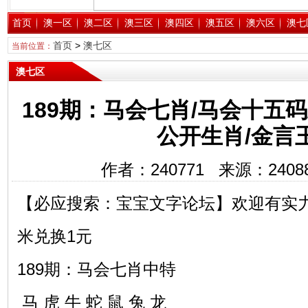
首页
澳一区
澳二区
澳三区
澳四区
澳五区
澳六区
澳七
首页
>
澳七区
当前位置：
澳七区
189期：马会七肖/马会十五码
公开生肖/金言
作者：240771 来源：240
【必应搜索：宝宝文字论坛】欢迎有实力
米兑换1元
189期：马会七肖中特
马 虎 牛 蛇 鼠 兔 龙