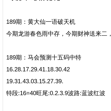
189期：黄大仙一语破天机
今期龙游春色雨中存，今期财神送来二
189期：马会预测十五码中特
16.28.17.29.41.18.30.42
19.31.43.03.15.27.39.
特段:16=40旺尾:0.2.3.9波路:蓝波红波