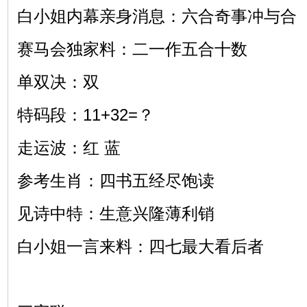
白小姐内幕亲身消息：六合奇事冲与合
赛马会独家料：二一作五合十数
单双决：双
特码段：11+32=？
走运波：红 蓝
参考生肖：四书五经尽饱读
见诗中特：生意兴隆薄利销
白小姐一言来料：四七最大看后者