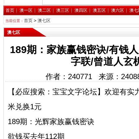
首页
澳一区
澳二区
澳三区
澳四区
澳五区
澳六区
澳七
首页
>
澳七区
当前位置：
澳七区
189期：家族赢钱密诀/有钱人
字联/曾道人玄
作者：240771 来源：240
【必应搜索：宝宝文字论坛】欢迎有实力
米兑换1元
189期：光辉家族赢钱密诀
欲钱买去年112期