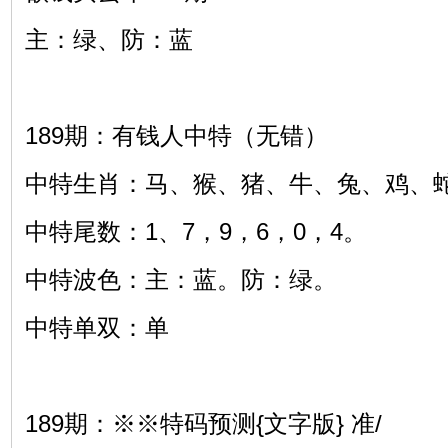
主：绿、防：蓝
189期：有钱人中特（无错）
中特生肖：马、猴、猪、牛、兔、鸡、
中特尾数：1、7，9，6，0，4。
中特波色：主：蓝。防：绿。
中特单双：单
189期：※※特码预测{文字版} 准/