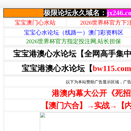
极限论坛永久域名：
jx246.c
宝宝澳门心水站
2026世界杯官方下
宝宝心水论坛（线路一）澳门彩资料区
2026世界杯官方指定投注网,站长担保
宝宝港澳心水论坛【全网高手集
宝宝港澳心水论坛【
bw115.com
以下为本站赞助广告显示区域，广告联系Q
港澳内幕大公开《死招
【澳门六合】→实战→【