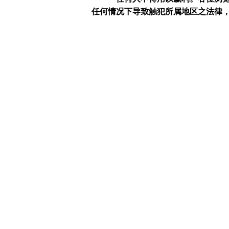
任何情况下导致触犯所属地区之法律