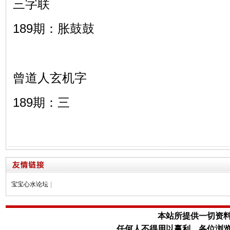
三字联
189期：胀鼓鼓
曾道人玄机字
189期：三
宝宝心水论坛
|
本站所提供一切资
任何人不得用以赢利。
各位浏