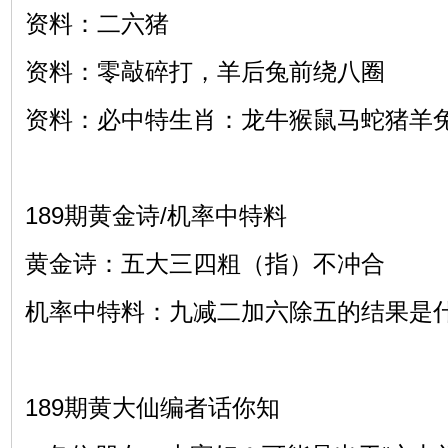
资料：二六猪
资料：零敲碎打，羊后兔前绕八圈
资料：必中特生肖：龙牛猴鼠马蛇猪羊
189期黄金诗/机率中特料
黄金诗：五大三四粗（指）不冲合
机率中特料：九减二加六除五的结果是什么
189期黄大仙编者话你知