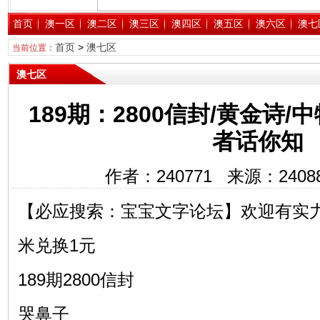
首页
澳一区
澳二区
澳三区
澳四区
澳五区
澳六区
澳七
首页
>
澳七区
当前位置：
澳七区
189期：2800信封/黄金诗/
者话你知
作者：240771 来源：240
【必应搜索：宝宝文字论坛】欢迎有实力
米兑换1元
189期2800信封
哭鼻子