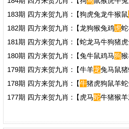
184期 四方来贺九肖 :【狗
马
鼠猴虎牛兔龙
183期 四方来贺九肖 :【狗虎兔龙牛猴鼠
182期 四方来贺九肖 :【龙狗猴兔鸡
虎
蛇
181期 四方来贺九肖 :【蛇龙马牛狗猪
180期 四方来贺九肖 :【兔牛鼠鸡马
狗
猴
179期 四方来贺九肖 :【牛羊
龙
兔马鼠猪蛇
178期 四方来贺九肖 :【
牛
猪虎狗鼠羊蛇兔
177期 四方来贺九肖 :【虎马
蛇
牛猪猴羊鸡