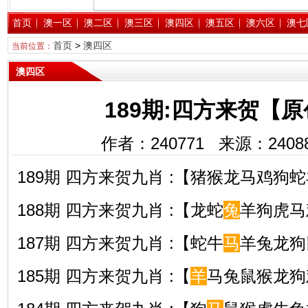
首页
澳一区
澳二区
澳三区
澳四区
澳五区
澳六区
澳七
首页
>
澳四区
当前位置：
澳四区
189期:四方来贺【
作者：240771 来源：240
189期 四方来贺九肖 :【猪猴龙马鸡狗蛇羊
188期 四方来贺九肖 :【龙蛇
兔
羊狗虎马鸡
187期 四方来贺九肖 :【蛇牛
马
羊兔龙狗鼠
185期 四方来贺九肖 :【
羊
马兔鼠猴龙狗鸡