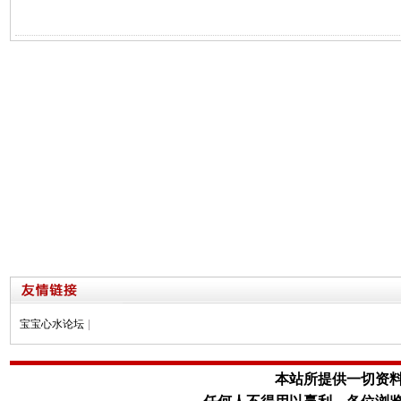
宝宝心水论坛
|
本站所提供一切资