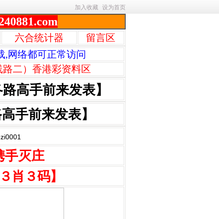
加入收藏
设为首页
240881.com
六合统计器
留言区
载,网络都可正常访问
线路二）香港彩资料区
各路高手前来发表】
路高手前来发表】
0001
携手灭庄
３肖３码】