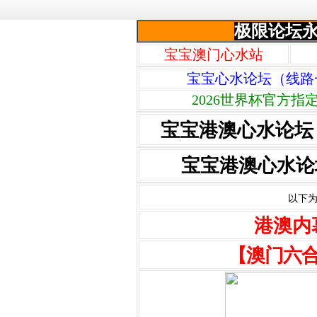
极限论坛
宝宝澳门心水站
宝宝心水论坛（线路
2026世界杯官方指
宝宝港澳心水论坛
宝宝港澳心水论
以下为
港澳内
【澳门六