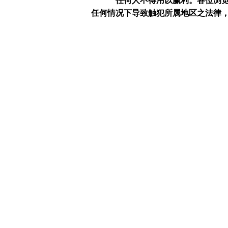
任何人不得用以赢利。
各位浏
任何情况下导致触犯所属地区之法律