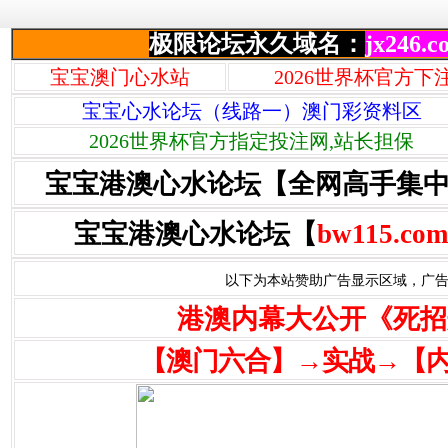
极限论坛永久域名：
jx246.c
宝宝澳门心水站
2026世界杯官方下
宝宝心水论坛（线路一）澳门彩资料区
2026世界杯官方指定投注网,站长担保
宝宝港澳心水论坛【全网高手集
宝宝港澳心水论坛【
bw115.com
以下为本站赞助广告显示区域，广告联系Q
港澳内幕大公开《死招
【澳门六合】→实战→【