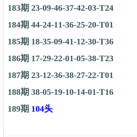
183期 23-09-46-37-42-03-T24
184期 44-24-11-36-25-20-T01
185期 18-35-09-41-12-30-T36
186期 17-29-22-01-05-38-T23
187期 23-12-36-38-27-22-T01
188期 38-05-19-10-14-01-T16
189期
104头