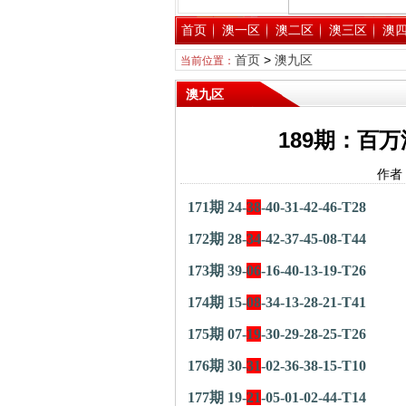
首页
澳一区
澳二区
澳三区
澳
首页
>
澳九区
当前位置：
澳九区
189期：百
作者：
171期 24-
38
-40-31-42-46-T28
172期 28-
34
-42-37-45-08-T44
173期 39-
06
-16-40-13-19-T26
174期 15-
08
-34-13-28-21-T41
175期 07-
19
-30-29-28-25-T26
176期 30-
31
-02-36-38-15-T10
177期 19-
21
-05-01-02-44-T14