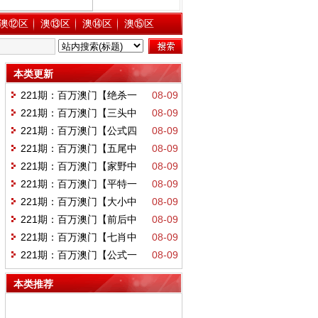
澳⑫区
澳⑬区
澳⑭区
澳⑮区
本类更新
221期：百万澳门【绝杀一
08-09
肖】←※公式规律
221期：百万澳门【三头中
08-09
特】←※公式规律
221期：百万澳门【公式四
08-09
肖】←※公式规律
221期：百万澳门【五尾中
08-09
特】←※公式规律
221期：百万澳门【家野中
08-09
特】←※公式规律
221期：百万澳门【平特一
08-09
肖】←※公式规律
221期：百万澳门【大小中
08-09
特】←※公式规律
221期：百万澳门【前后中
08-09
特】←※公式规律
221期：百万澳门【七肖中
08-09
特】←※公式规律
221期：百万澳门【公式一
08-09
肖】←※公式规律
本类推荐