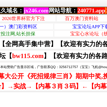
永久域名：
jx246.com
网站导航：
240771.app
2026世界杯官方下注
百万澳门资料站
一）澳门彩资料区
宝宝论坛APP下
定投注网,站长担保
宝宝心水论坛（
【全网高手集中营】【欢迎有实力的
坛【
bw115.com
】【欢迎有实力的各
本站赞助广告显示区域，广告联系QQ：3256712757（宝宝）飞机@houzi
幕大公开《死招规律三肖》期期中奖,
合】→实战→【内幕３肖３码】←【内幕