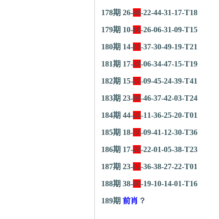
178期 26-
46
-22-44-31-17-T18
179期 10-
11
-26-06-31-09-T15
180期 14-
10
-37-30-49-19-T21
181期 17-
29
-06-34-47-15-T19
182期 15-
23
-09-45-24-39-T41
183期 23-
09
-46-37-42-03-T24
184期 44-
24
-11-36-25-20-T01
185期 18-
35
-09-41-12-30-T36
186期 17-
29
-22-01-05-38-T23
187期 23-
12
-36-38-27-22-T01
188期 38-
05
-19-10-14-01-T16
189期
前肖
？