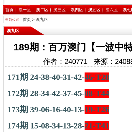
首页
澳一区
澳二区
澳三区
澳四区
澳五区
澳六区
澳七
首页
>
澳九区
当前位置：
澳九区
189期：百万澳门【一波中
作者：240771 来源：240
171期 24-38-40-31-42-
46-T28
172期 28-34-42-37-45-
08-T44
173期 39-06-16-40-13-
19-T26
174期 15-08-34-13-28-
21-T41