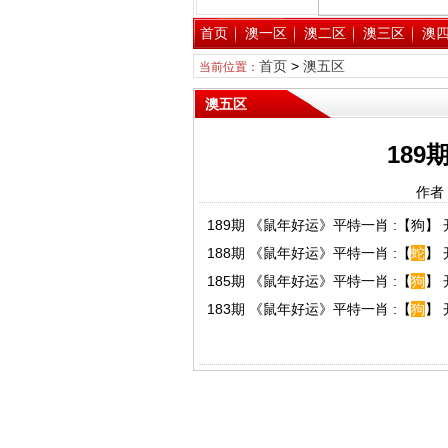
首页
澳一区
澳二区
澳三区
澳
首页
>
澳五区
当前位置：
澳五区
18
作者：
189期 《鼠年好运》平特一肖 :【狗】 开
188期 《鼠年好运》平特一肖 :【
蛇
】 
185期 《鼠年好运》平特一肖 :【
狗
】 
183期 《鼠年好运》平特一肖 :【
狗
】 