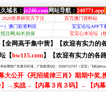
永久域名：
jx246.com
网站导航：
240771.app
2026世界杯官方下注
百万澳门资料站
一）澳门彩资料区
宝宝论坛APP下
定投注网,站长担保
宝宝心水论坛（
【全网高手集中营】【欢迎有实力的
坛【
bw115.com
】【欢迎有实力的各
本站赞助广告显示区域，广告联系QQ：3256712757（宝宝）飞机@houzi
幕大公开《死招规律三肖》期期中奖,
合】→实战→【内幕３肖３码】←【内幕