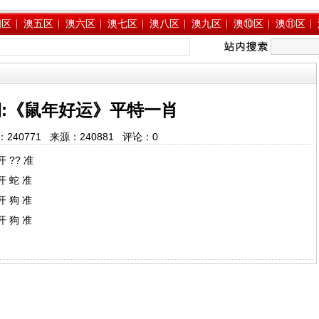
四区
澳五区
澳六区
澳七区
澳八区
澳九区
澳⑩区
澳⑪区
9期:《鼠年好运》平特一肖
240771 来源：240881 评论：
0
 ?? 准
开 蛇 准
开 狗 准
开 狗 准