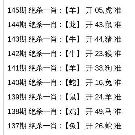
145期 绝杀一肖 :【羊】 开 05,虎 准
144期 绝杀一肖 :【龙】 开 43,鼠 准
143期 绝杀一肖 :【牛】 开 44,猪 准
142期 绝杀一肖 :【牛】 开 23,猴 准
141期 绝杀一肖 :【羊】 开 33,狗 准
140期 绝杀一肖 :【蛇】 开 16,兔 准
139期 绝杀一肖 :【鼠】 开 24,羊 准
138期 绝杀一肖 :【鸡】 开 49,马 准
137期 绝杀一肖 :【兔】 开 26,蛇 准