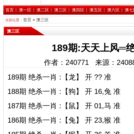
首页
澳一区
澳二区
澳三区
澳四区
澳五区
澳六区
澳七
首页
>
澳三区
当前位置：
澳三区
189期:天天上风═
作者：240771 来源：240
189期 绝杀一肖 :【龙】 开 ?? 准
188期 绝杀一肖 :【狗】 开 16,兔 准
187期 绝杀一肖 :【鼠】 开 01,马 准
186期 绝杀一肖 :【兔】 开 23,猴 准