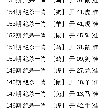
155期 绝杀一肖 :【马】 开 07,鼠 准
154期 绝杀一肖 :【狗】 开 41,虎 准
153期 绝杀一肖 :【羊】 开 41,虎 准
152期 绝杀一肖 :【鼠】 开 45,狗 准
151期 绝杀一肖 :【马】 开 31,鼠 准
150期 绝杀一肖 :【鸡】 开 09,狗 准
149期 绝杀一肖 :【虎】 开 27,龙 准
148期 绝杀一肖 :【鼠】 开 48,羊 准
147期 绝杀一肖 :【兔】 开 13,马 准
146期 绝杀一肖 :【虎】 开 42,牛 准