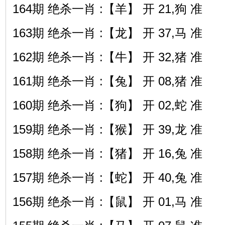
164期 绝杀一肖 :【羊】 开 21,狗 准
163期 绝杀一肖 :【龙】 开 37,马 准
162期 绝杀一肖 :【牛】 开 32,猪 准
161期 绝杀一肖 :【兔】 开 08,猪 准
160期 绝杀一肖 :【狗】 开 02,蛇 准
159期 绝杀一肖 :【猴】 开 39,龙 准
158期 绝杀一肖 :【猪】 开 16,兔 准
157期 绝杀一肖 :【蛇】 开 40,兔 准
156期 绝杀一肖 :【鼠】 开 01,马 准