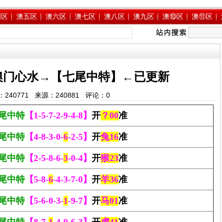
四区
澳五区
澳六区
澳七区
澳八区
澳九区
澳⑩区
澳⑪区
万澳门心水→【七尾中特】←已更新
240771 来源：240881 评论：
0
尾中特
【1-5-7-2-9-4-8】
开
？00
准
尾中特
【4-8-3-0-
6
-2-5】
开
兔16
准
尾中特
【2-5-8-6-
3
-0-4】
开
猴23
准
尾中特
【5-8-
6
-4-3-7-0】
开
羊36
准
尾中特
【5-6-0-3-
1
-9-7】
开
马01
准