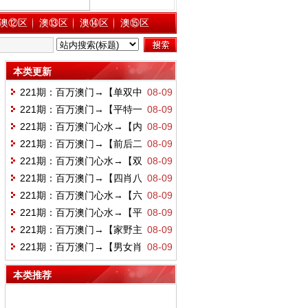
澳⑫区
澳⑬区
澳⑭区
澳⑮区
本类更新
221期：百万澳门→【单双中
08-09
特】←已更新
221期：百万澳门→【平特一
08-09
肖】←已更新
221期：百万澳门心水→【内
08-09
幕五肖】←已更新
221期：百万澳门→【前后二
08-09
肖】←已更新
221期：百万澳门心水→【双
08-09
波中特】←已更新
221期：百万澳门→【四肖八
08-09
码】←已更新
221期：百万澳门心水→【六
08-09
肖18码】←已更新
221期：百万澳门心水→【平
08-09
特一肖】←已更新
221期：百万澳门→【家野主
08-09
三肖】已更新
221期：百万澳门→【男女肖
08-09
中】←已更新
本类推荐