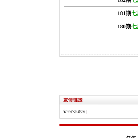
182期
七
181期
七
180期
七
宝宝心水论坛
|