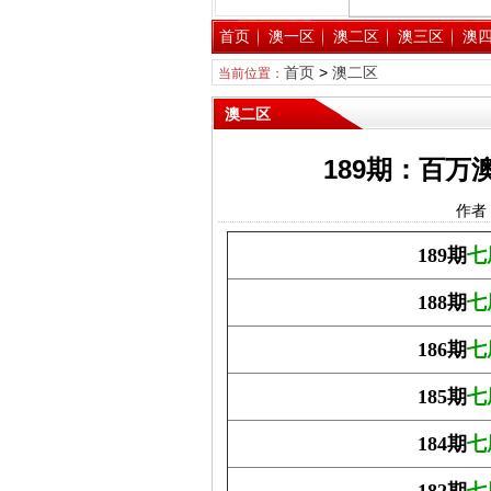
首页
澳一区
澳二区
澳三区
澳
首页
>
澳二区
当前位置：
澳二区
189期：百
作者：
189期
七
188期
七
186期
七
185期
七
184期
七