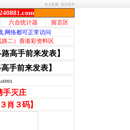
加入收藏
设为首页
240881.com
六合统计器
留言区
载,网络都可正常访问
线路二）香港彩资料区
各路高手前来发表】
路高手前来发表】
0001
携手灭庄
３肖３码】