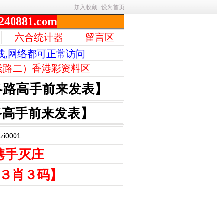
加入收藏
设为首页
240881.com
六合统计器
留言区
载,网络都可正常访问
线路二）香港彩资料区
各路高手前来发表】
路高手前来发表】
0001
携手灭庄
３肖３码】