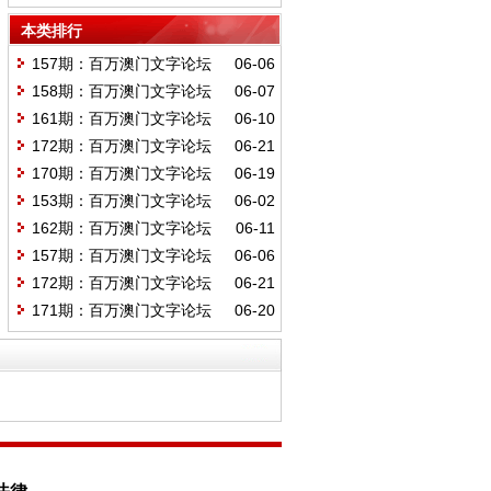
本类排行
157期：百万澳门文字论坛
06-06
【八肖八码】←推荐心水
158期：百万澳门文字论坛
06-07
【24码中特】←推荐心水
161期：百万澳门文字论坛
06-10
【③头中特】←推荐心水
172期：百万澳门文字论坛
06-21
【精选12码】←推荐心水
170期：百万澳门文字论坛
06-19
【精选12码】←推荐心水
153期：百万澳门文字论坛
06-02
【正版欲钱料】←推荐心水
162期：百万澳门文字论坛
06-11
【稳赚七肖】←推荐心水
157期：百万澳门文字论坛
06-06
【精选12码】←推荐心水
172期：百万澳门文字论坛
06-21
【正版欲钱料】←推荐心水
171期：百万澳门文字论坛
06-20
【复式平码】←推荐心水