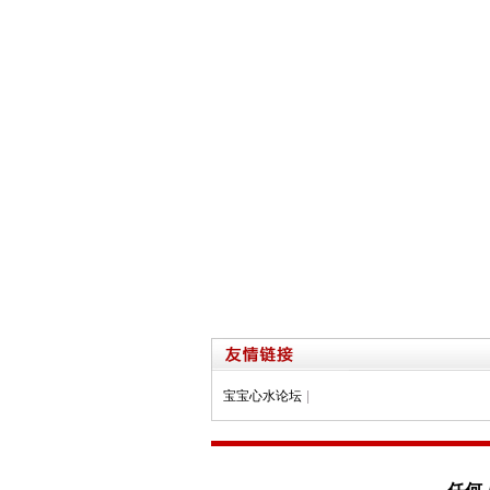
宝宝心水论坛
|