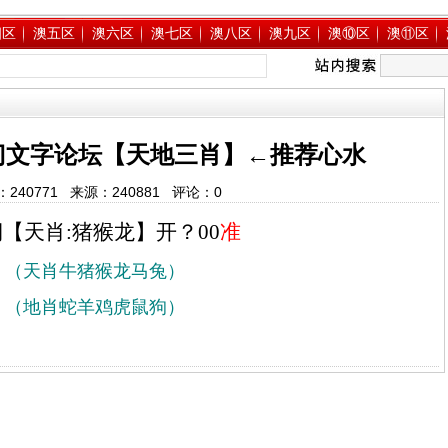
四区
澳五区
澳六区
澳七区
澳八区
澳九区
澳⑩区
澳⑪区
澳门文字论坛【天地三肖】←推荐心水
240771 来源：240881 评论：
0
期【天肖:猪猴龙】开？00
准
（天肖牛猪猴龙马兔）
（地肖蛇羊鸡虎鼠狗）