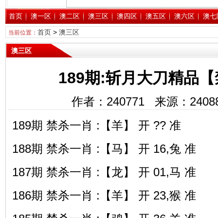
首页
澳一区
澳二区
澳三区
澳四区
澳五区
澳六区
澳七
首页
>
澳三区
当前位置：
澳三区
189期:斩月大刀精品
作者：240771 来源：240
189期 禁杀一肖 :【羊】 开 ?? 准
188期 禁杀一肖 :【马】 开 16,兔 准
187期 禁杀一肖 :【龙】 开 01,马 准
186期 禁杀一肖 :【羊】 开 23,猴 准