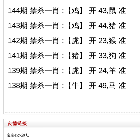
144期 禁杀一肖 :【鸡】 开 43,鼠 准
143期 禁杀一肖 :【鸡】 开 44,猪 准
142期 禁杀一肖 :【虎】 开 23,猴 准
141期 禁杀一肖 :【猪】 开 33,狗 准
139期 禁杀一肖 :【虎】 开 24,羊 准
138期 禁杀一肖 :【牛】 开 49,马 准
宝宝心水论坛
|