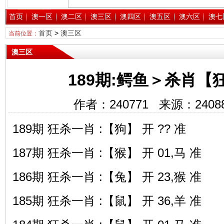
首页
澳一区
澳二区
澳三区
澳四区
澳五区
澳六区
澳七
首页
>
澳三区
当前位置：
澳三区
189期:鳄鱼＞杀肖【
作者：240771 来源：240
189期 狂杀一肖 :【狗】 开 ?? 准
187期 狂杀一肖 :【猴】 开 01,马 准
186期 狂杀一肖 :【兔】 开 23,猴 准
185期 狂杀一肖 :【鼠】 开 36,羊 准