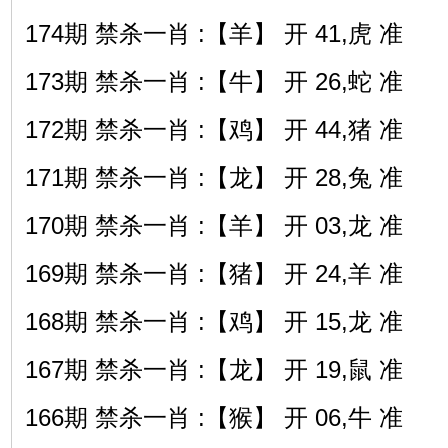
174期 禁杀一肖 :【羊】 开 41,虎 准
173期 禁杀一肖 :【牛】 开 26,蛇 准
172期 禁杀一肖 :【鸡】 开 44,猪 准
171期 禁杀一肖 :【龙】 开 28,兔 准
170期 禁杀一肖 :【羊】 开 03,龙 准
169期 禁杀一肖 :【猪】 开 24,羊 准
168期 禁杀一肖 :【鸡】 开 15,龙 准
167期 禁杀一肖 :【龙】 开 19,鼠 准
166期 禁杀一肖 :【猴】 开 06,牛 准