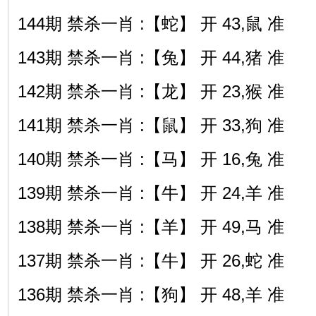
144期 禁杀一肖 :【蛇】 开 43,鼠 准
143期 禁杀一肖 :【兔】 开 44,猪 准
142期 禁杀一肖 :【龙】 开 23,猴 准
141期 禁杀一肖 :【鼠】 开 33,狗 准
140期 禁杀一肖 :【马】 开 16,兔 准
139期 禁杀一肖 :【牛】 开 24,羊 准
138期 禁杀一肖 :【羊】 开 49,马 准
137期 禁杀一肖 :【牛】 开 26,蛇 准
136期 禁杀一肖 :【狗】 开 48,羊 准