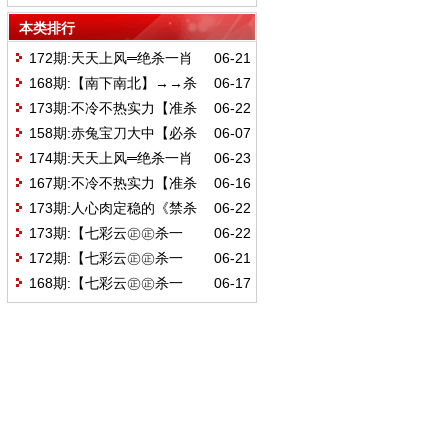
本类排行
172期:天天上风═绝杀一肖
06-21
168期:【南下南北】→→杀
06-17
一肖
173期:不冷不热实力【准杀
06-22
一肖】
158期:赤兔宝刀大中【必杀
06-07
一肖】
174期:天天上风═绝杀一肖
06-23
167期:不冷不热实力【准杀
06-16
一肖】
173期:人心肉定稳的《禁杀
06-22
一肖》
173期:【七彩云㊣㊣杀一
06-22
肖】
172期:【七彩云㊣㊣杀一
06-21
肖】
168期:【七彩云㊣㊣杀一
06-17
肖】