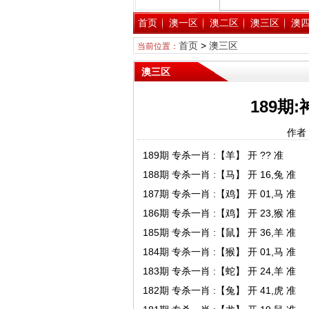
首页
澳一区
澳二区
澳三区
澳
首页
>
澳三区
当前位置：
澳三区
189期
作者：
189期 专杀一肖 :【羊】 开 ?? 准
188期 专杀一肖 :【马】 开 16,兔 准
187期 专杀一肖 :【鸡】 开 01,马 准
186期 专杀一肖 :【鸡】 开 23,猴 准
185期 专杀一肖 :【鼠】 开 36,羊 准
184期 专杀一肖 :【猴】 开 01,马 准
183期 专杀一肖 :【蛇】 开 24,羊 准
182期 专杀一肖 :【兔】 开 41,虎 准