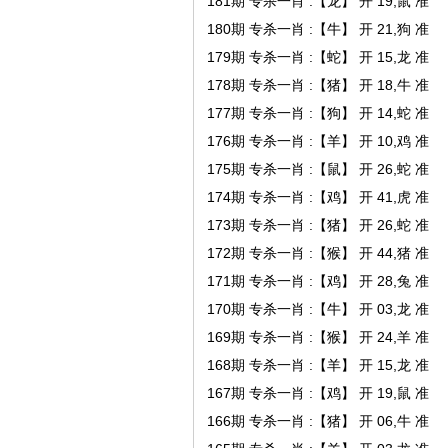
181期 专杀一肖 :【龙】 开 19,鼠 准
180期 专杀一肖 :【牛】 开 21,狗 准
179期 专杀一肖 :【蛇】 开 15,龙 准
178期 专杀一肖 :【猪】 开 18,牛 准
177期 专杀一肖 :【狗】 开 14,蛇 准
176期 专杀一肖 :【羊】 开 10,鸡 准
175期 专杀一肖 :【鼠】 开 26,蛇 准
174期 专杀一肖 :【鸡】 开 41,虎 准
173期 专杀一肖 :【猪】 开 26,蛇 准
172期 专杀一肖 :【猴】 开 44,猪 准
171期 专杀一肖 :【鸡】 开 28,兔 准
170期 专杀一肖 :【牛】 开 03,龙 准
169期 专杀一肖 :【猴】 开 24,羊 准
168期 专杀一肖 :【羊】 开 15,龙 准
167期 专杀一肖 :【鸡】 开 19,鼠 准
166期 专杀一肖 :【猪】 开 06,牛 准