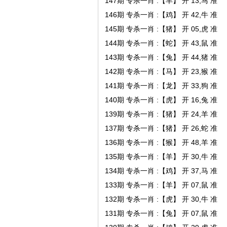
147期 专杀一肖 :【羊】 开 13,马 准
146期 专杀一肖 :【鸡】 开 42,牛 准
145期 专杀一肖 :【猪】 开 05,虎 准
144期 专杀一肖 :【蛇】 开 43,鼠 准
143期 专杀一肖 :【兔】 开 44,猪 准
142期 专杀一肖 :【马】 开 23,猴 准
141期 专杀一肖 :【龙】 开 33,狗 准
140期 专杀一肖 :【虎】 开 16,兔 准
139期 专杀一肖 :【猪】 开 24,羊 准
137期 专杀一肖 :【猪】 开 26,蛇 准
136期 专杀一肖 :【猴】 开 48,羊 准
135期 专杀一肖 :【羊】 开 30,牛 准
134期 专杀一肖 :【鸡】 开 37,马 准
133期 专杀一肖 :【羊】 开 07,鼠 准
132期 专杀一肖 :【虎】 开 30,牛 准
131期 专杀一肖 :【兔】 开 07,鼠 准