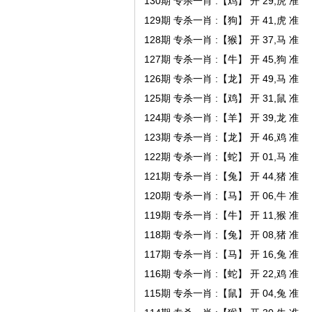
130期 专杀一肖 :【鸡】 开 29,虎 准
129期 专杀一肖 :【狗】 开 41,虎 准
128期 专杀一肖 :【猴】 开 37,马 准
127期 专杀一肖 :【牛】 开 45,狗 准
126期 专杀一肖 :【龙】 开 49,马 准
125期 专杀一肖 :【鸡】 开 31,鼠 准
124期 专杀一肖 :【羊】 开 39,龙 准
123期 专杀一肖 :【龙】 开 46,鸡 准
122期 专杀一肖 :【蛇】 开 01,马 准
121期 专杀一肖 :【兔】 开 44,猪 准
120期 专杀一肖 :【马】 开 06,牛 准
119期 专杀一肖 :【牛】 开 11,猴 准
118期 专杀一肖 :【兔】 开 08,猪 准
117期 专杀一肖 :【马】 开 16,兔 准
116期 专杀一肖 :【蛇】 开 22,鸡 准
115期 专杀一肖 :【鼠】 开 04,兔 准