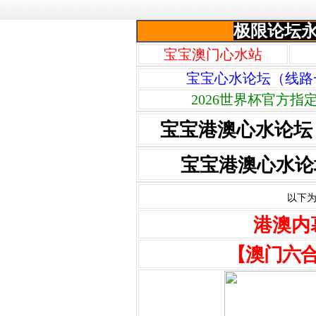
极限论坛
宝宝澳门心水站
宝宝心水论坛（线路
2026世界杯官方指
宝宝港澳心水论坛
宝宝港澳心水论
以下为
港澳内
【澳门六