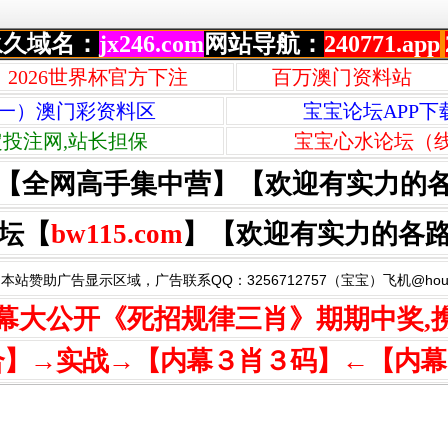
永久域名：
jx246.com
网站导航：
240771.app
2026世界杯官方下注
百万澳门资料站
一）澳门彩资料区
宝宝论坛APP下
定投注网,站长担保
宝宝心水论坛（
【全网高手集中营】【欢迎有实力的
坛【
bw115.com
】【欢迎有实力的各
本站赞助广告显示区域，广告联系QQ：3256712757（宝宝）飞机@houzi
幕大公开《死招规律三肖》期期中奖,
合】→实战→【内幕３肖３码】←【内幕