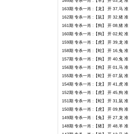
165期 专杀一肖 :【羊】 开 03,龙 准
163期 专杀一肖 :【龙】 开 37,马 准
162期 专杀一肖 :【鼠】 开 32,猪 准
161期 专杀一肖 :【狗】 开 08,猪 准
160期 专杀一肖 :【狗】 开 02,蛇 准
159期 专杀一肖 :【虎】 开 39,龙 准
158期 专杀一肖 :【蛇】 开 16,兔 准
157期 专杀一肖 :【狗】 开 40,兔 准
156期 专杀一肖 :【狗】 开 01,马 准
155期 专杀一肖 :【蛇】 开 07,鼠 准
154期 专杀一肖 :【龙】 开 41,虎 准
152期 专杀一肖 :【虎】 开 45,狗 准
151期 专杀一肖 :【蛇】 开 31,鼠 准
150期 专杀一肖 :【虎】 开 09,狗 准
149期 专杀一肖 :【兔】 开 27,龙 准
148期 专杀一肖 :【猪】 开 48,羊 准