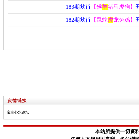
183期⑥肖
【猴
羊
猪马虎狗】
182期⑥肖
【鼠蛇
虎
龙兔鸡】
宝宝心水论坛
|
本站所提供一切资