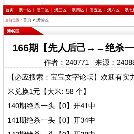
首页
澳一区
澳二区
澳三区
澳四区
澳五区
澳六区
澳七
首页
>
澳⑭区
当前位置：
澳⑭区
166期【先人后己→→绝杀一
作者：240771 来源：240
【必应搜索：宝宝文字论坛】欢迎有实力
米兑换1元【大米: 58 个】
140期绝杀一头【0】开41中
141期绝杀一头【0】开34中