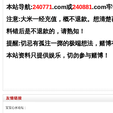
本站导航:
240771
.com或
240881
.com
注意:大米一经充值，概不退款。想清楚
料错后是不退款的，请熟知！
提醒:切忌有孤注一掷的极端想法，赌博
本站资料只提供娱乐，切勿参与赌博！
宝宝心水论坛
|