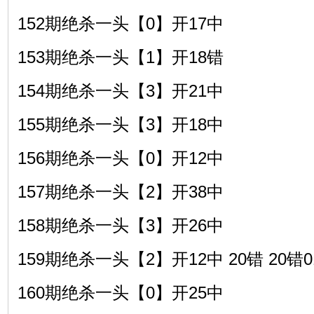
152期绝杀一头【0】开17中
153期绝杀一头【1】开18错
154期绝杀一头【3】开21中
155期绝杀一头【3】开18中
156期绝杀一头【0】开12中
157期绝杀一头【2】开38中
158期绝杀一头【3】开26中
159期绝杀一头【2】开12中 20错 20错0
160期绝杀一头【0】开25中