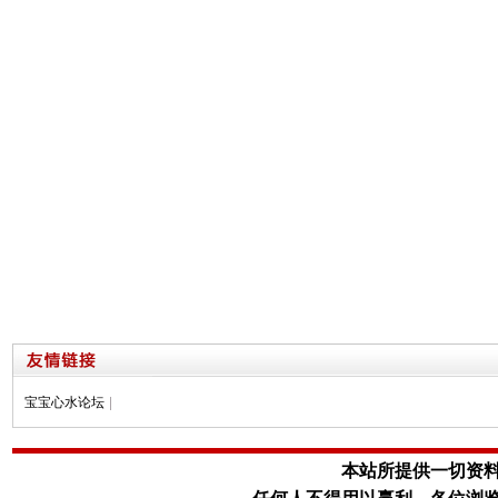
宝宝心水论坛
|
本站所提供一切资