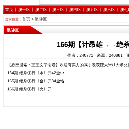
首页
澳一区
澳二区
澳三区
澳四区
澳五区
澳六区
澳七
首页
>
澳⑭区
当前位置：
澳⑭区
166期【计昂雄→→绝
作者：240771 来源：240881 
【必应搜索：宝宝文字论坛】欢迎有实力的高手发表赚大米/1大米兑换1
164期 绝杀①行《水》开42金中
165期 绝杀①行《金》开34金错
166期 绝杀①行《火》开