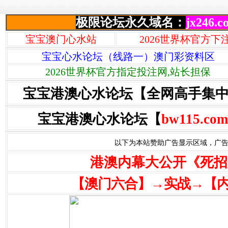
极限论坛永久域名：
jx246.c
宝宝澳门心水站
2026世界杯官方下
宝宝心水论坛（线路一）澳门彩资料区
2026世界杯官方指定投注网,站长担保
宝宝港澳心水论坛【全网高手集
宝宝港澳心水论坛【
bw115.com
以下为本站赞助广告显示区域，广告联系Q
港澳内幕大公开《死招
【澳门六合】→实战→【