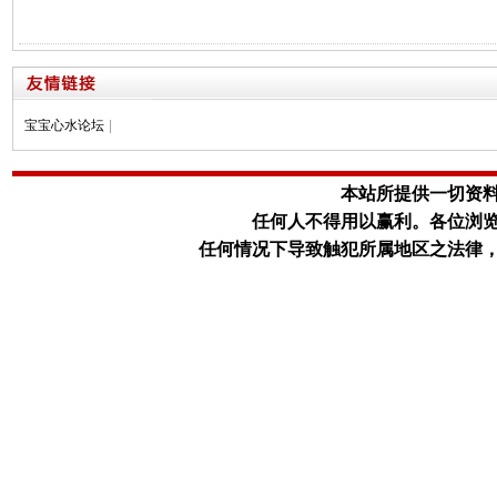
宝宝心水论坛
|
本站所提供一切资
任何人不得用以赢利。
各位浏
任何情况下导致触犯所属地区之法律