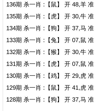
136期 杀一肖 :【鼠】 开 48,羊 准
135期 杀一肖 :【虎】 开 30,牛 准
134期 杀一肖 :【狗】 开 37,马 准
133期 杀一肖 :【兔】 开 07,鼠 准
132期 杀一肖 :【猴】 开 30,牛 准
131期 杀一肖 :【虎】 开 07,鼠 准
130期 杀一肖 :【鸡】 开 29,虎 准
129期 杀一肖 :【鼠】 开 41,虎 准
128期 杀一肖 :【狗】 开 37,马 准