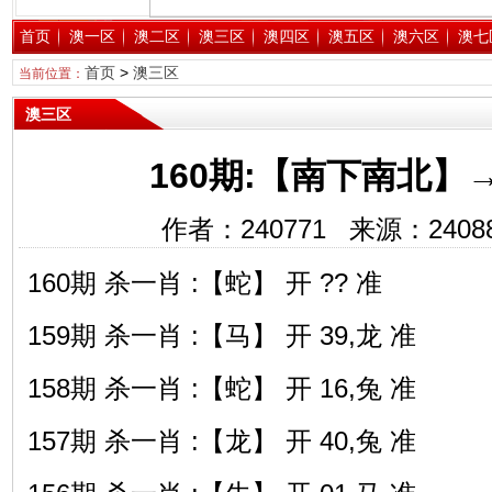
首页
澳一区
澳二区
澳三区
澳四区
澳五区
澳六区
澳七
首页
>
澳三区
当前位置：
澳三区
160期:【南下南北】
作者：240771 来源：240
160期 杀一肖 :【蛇】 开 ?? 准
159期 杀一肖 :【马】 开 39,龙 准
158期 杀一肖 :【蛇】 开 16,兔 准
157期 杀一肖 :【龙】 开 40,兔 准