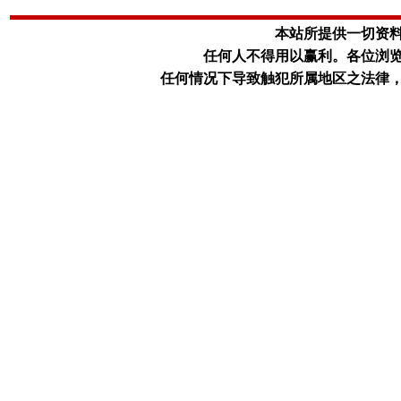
本站所提供一切资
任何人不得用以赢利。
各位浏
任何情况下导致触犯所属地区之法律