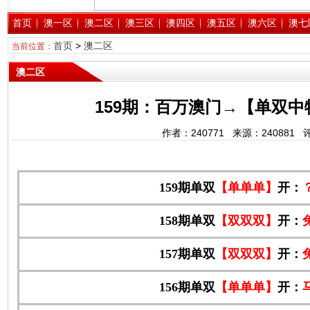
首页
澳一区
澳二区
澳三区
澳四区
澳五区
澳六区
澳七
首页
>
澳二区
当前位置：
澳二区
159期：百万澳门→【单双
作者：240771 来源：240881 
159期单双
【单单单】
开：
158期单双
【双双双】
开：
157期单双
【双双双】
开：
156期单双
【单单单】
开：