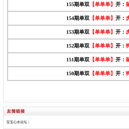
155期单双
【单单单】
开：
154期单双
【单单单】
开：
153期单双
【单单单】
开：
152期单双
【单单单】
开：
151期单双
【单单单】
开：
150期单双
【单单单】
开：
宝宝心水论坛
|