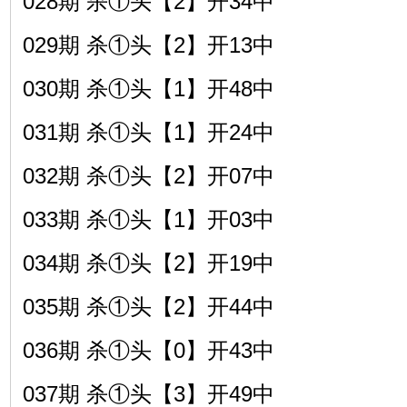
028期 杀①头【2】开34中
029期 杀①头【2】开13中
030期 杀①头【1】开48中
031期 杀①头【1】开24中
032期 杀①头【2】开07中
033期 杀①头【1】开03中
034期 杀①头【2】开19中
035期 杀①头【2】开44中
036期 杀①头【0】开43中
037期 杀①头【3】开49中