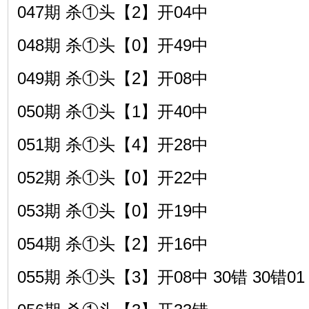
047期 杀①头【2】开04中
048期 杀①头【0】开49中
049期 杀①头【2】开08中
050期 杀①头【1】开40中
051期 杀①头【4】开28中
052期 杀①头【0】开22中
053期 杀①头【0】开19中
054期 杀①头【2】开16中
055期 杀①头【3】开08中 30错 30错01