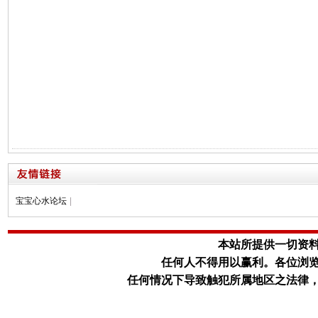
宝宝心水论坛
|
本站所提供一切资
任何人不得用以赢利。
各位浏
任何情况下导致触犯所属地区之法律