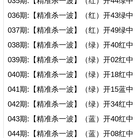
035期:【精准杀一波】（红）开44绿中
036期:【精准杀一波】（红）开43绿中
037期:【精准杀一波】（红）开49绿中
038期:【精准杀一波】（绿）开40红中
039期:【精准杀一波】（绿）开02红中
040期:【精准杀一波】（绿）开18红中
041期:【精准杀一波】（绿）开15蓝中
042期:【精准杀一波】（绿）开34红中
043期:【精准杀一波】（蓝）开40红中
044期:【精准杀一波】（蓝）开08红中