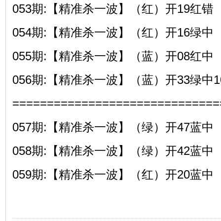
053期:【精准杀一波】（红）开19红错
054期:【精准杀一波】（红）开16绿中
055期:【精准杀一波】（蓝）开08红中
056期:【精准杀一波】（蓝）开33绿中1
==============================
057期:【精准杀一波】（绿）开47蓝中
058期:【精准杀一波】（绿）开42蓝中
059期:【精准杀一波】（红）开20蓝中