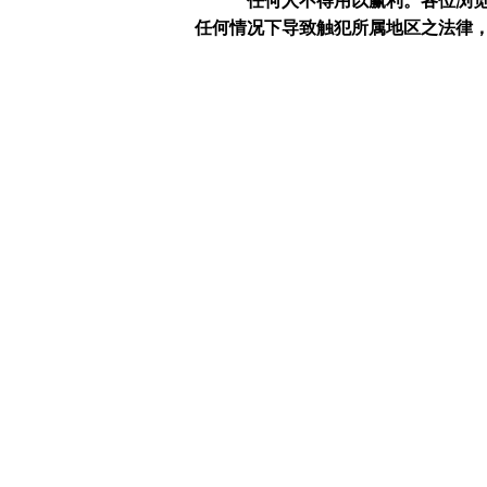
任何人不得用以赢利。
各位浏
任何情况下导致触犯所属地区之法律