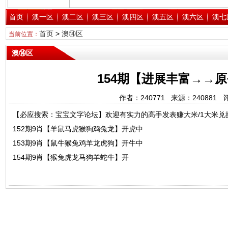
首页
澳一区
澳二区
澳三区
澳四区
澳五区
澳六区
澳七
首页
>
澳⑭区
当前位置：
澳⑭区
154期【进展丰富→→原
作者：240771 来源：240881 
【必应搜索：宝宝文字论坛】欢迎有实力的高手发表赚大米/1大米兑换1
152期9肖【羊鼠马虎猴狗鸡兔龙】开虎中
153期9肖【鼠牛猴兔鸡羊龙虎狗】开牛中
154期9肖【猴兔虎龙马狗羊蛇牛】开