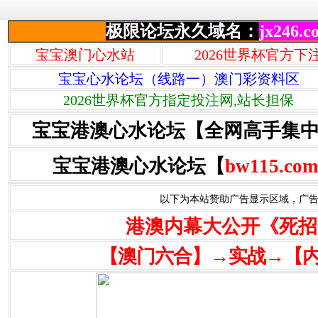
极限论坛永久域名：
jx246.c
宝宝澳门心水站
2026世界杯官方下
宝宝心水论坛（线路一）澳门彩资料区
2026世界杯官方指定投注网,站长担保
宝宝港澳心水论坛【全网高手集
宝宝港澳心水论坛【
bw115.com
以下为本站赞助广告显示区域，广告联系Q
港澳内幕大公开《死招
【澳门六合】→实战→【