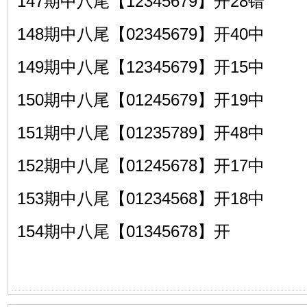
147期中八尾【12345679】开28错
148期中八尾【02345679】开40中
149期中八尾【12345679】开15中
150期中八尾【01245679】开19中
151期中八尾【01235789】开48中
152期中八尾【01245678】开17中
153期中八尾【01234568】开18中
154期中八尾【01345678】开