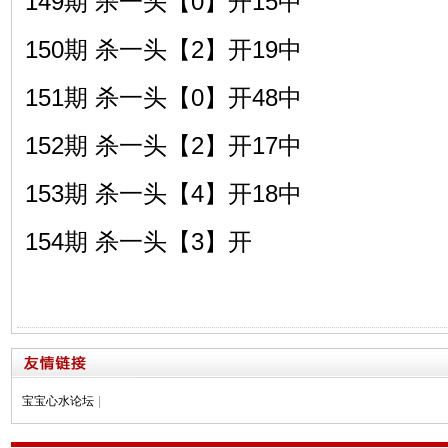
149期 杀一头【0】开15中
150期 杀一头【2】开19中
151期 杀一头【0】开48中
152期 杀一头【2】开17中
153期 杀一头【4】开18中
154期 杀一头【3】开
宝宝心水论坛
|