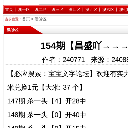
首页
澳一区
澳二区
澳三区
澳四区
澳五区
澳六区
澳七
首页
>
澳⑭区
当前位置：
澳⑭区
154期【昌盛吖→→
作者：240771 来源：240
【必应搜索：宝宝文字论坛】欢迎有实力
米兑换1元【大米: 37 个】
147期 杀一头【4】开28中
148期 杀一头【0】开40中