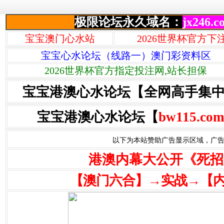
极限论坛永久域名：
jx246.c
宝宝澳门心水站
2026世界杯官方下
宝宝心水论坛（线路一）澳门彩资料区
2026世界杯官方指定投注网,站长担保
宝宝港澳心水论坛【全网高手集
宝宝港澳心水论坛【
bw115.com
以下为本站赞助广告显示区域，广告联系Q
港澳内幕大公开《死招
【澳门六合】→实战→【