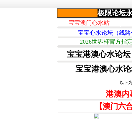
极限论坛
宝宝澳门心水站
宝宝心水论坛（线路
2026世界杯官方指
宝宝港澳心水论坛
宝宝港澳心水论
以下为
港澳内
【澳门六