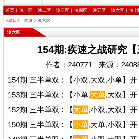
首页
澳一区
澳二区
澳三区
澳四区
澳五区
澳六区
澳七
首页
>
澳六区
当前位置：
澳六区
154期:疾速之战研究
作者：240771 来源：240
154期 三半单双 : 【小双,大双,小单】开 
153期 三半单双 : 【小单,
大单
,大双】开 
152期 三半单双 : 【
大单
,小双,大双】开 
150期 三半单双 : 【
小单
,大单,小双】开 