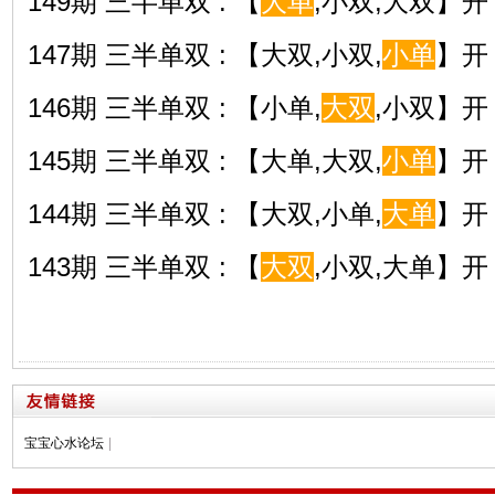
149期 三半单双 : 【
大单
,小双,大双】开 
147期 三半单双 : 【大双,小双,
小单
】开 
146期 三半单双 : 【小单,
大双
,小双】开 
145期 三半单双 : 【大单,大双,
小单
】开 
144期 三半单双 : 【大双,小单,
大单
】开 
143期 三半单双 : 【
大双
,小双,大单】开 
宝宝心水论坛
|