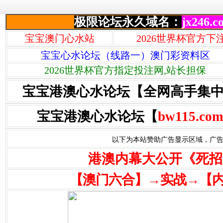
极限论坛永久域名：
jx246.c
宝宝澳门心水站
2026世界杯官方下
宝宝心水论坛（线路一）澳门彩资料区
2026世界杯官方指定投注网,站长担保
宝宝港澳心水论坛【全网高手集
宝宝港澳心水论坛【
bw115.com
以下为本站赞助广告显示区域，广告联系Q
港澳内幕大公开《死招
【澳门六合】→实战→【