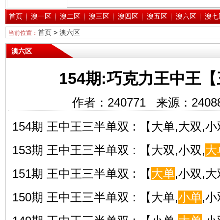
首页
澳一区
澳二区
澳三区
澳四区
澳五区
澳六区
澳七
首页
>
澳六区
当前位置：
澳六区
154期:巧克力王中王
作者：240771 来源：240
154期 王中王三半单双 : 【大单,大双,小
153期 王中王三半单双 : 【大双,小双,
大
151期 王中王三半单双 : 【
大单
,小双,大
150期 王中王三半单双 : 【大单,
小单
,小