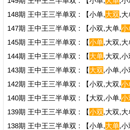
149期 王中王三半单双 : 【小单,
大单
,小
148期 王中王三半单双 : 【小单,
大双
,大
147期 王中王三半单双 : 【小双,大单,
小
145期 王中王三半单双 : 【
小单
,大双,大
144期 王中王三半单双 : 【
大单
,大双,小
143期 王中王三半单双 : 【
大双
,小单,小
142期 王中王三半单双 : 【小双,大双,
小
140期 王中王三半单双 : 【大双,小单,
小
139期 王中王三半单双 : 【
小双
,大双,大
138期 王中王三半单双 : 【小单,
大单
,小