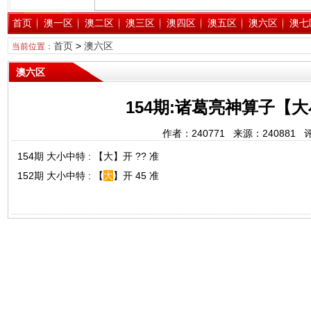
首页
澳一区
澳二区
澳三区
澳四区
澳五区
澳六区
澳七
首页
>
澳六区
当前位置：
澳六区
154期:诸葛亮神算子【
作者：240771 来源：240881 
154期 大小中特 : 【大】开 ?? 准
152期 大小中特 : 【
大
】开 45 准