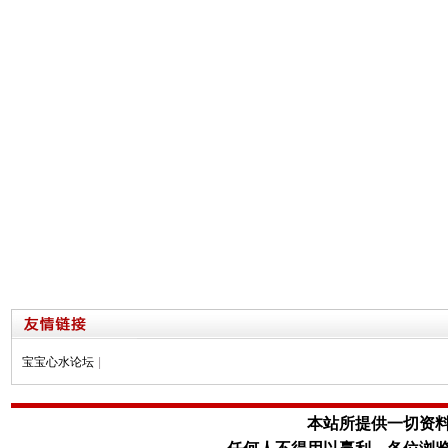
宝宝心水论坛
|
本站所提供一切资