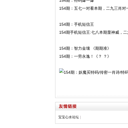
154期：特码爆一爆
154期：五七一对看本期，二九三肖对
154期：手机短信王
154期手机短信王:七八本期显神威，
154期：智力金壤 《期期准》
154期：一劳永逸！《？ ？》
宝宝心水论坛
|