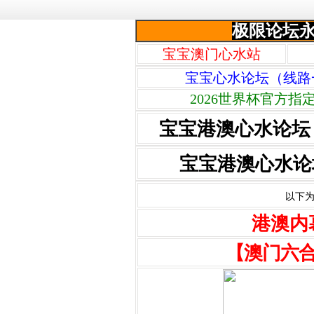
极限论坛
宝宝澳门心水站
宝宝心水论坛（线路
2026世界杯官方指
宝宝港澳心水论坛
宝宝港澳心水论
以下为
港澳内
【澳门六