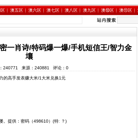
四区
澳五区
澳六区
澳七区
澳八区
澳九区
澳⑩区
澳⑪区
传密一肖诗/特码爆一爆/手机短信王/智力金
壤
240771 来源：240881 评论：
0
的高手发表赚大米/1大米兑换1元
提供：密码（498610）(特: ？)