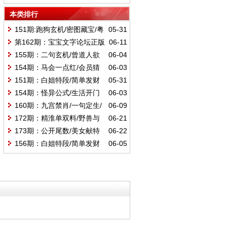
本类排行
151期:跑狗玄机/密图藏宝/粤
05-31
彩三语/特码歇后语/另版四字梅花诗
第162期：宝宝文字论坛正版
06-11
澳门马会开奖资料（第一份）(已更
155期：二句玄机/曾道人欲
06-04
新)
钱/欲钱一句料/中特玄机诗/黄大仙数
154期：马会一点红/会员猜
06-03
字
猜诗/特码报/马会内幕诗/中特五尾
151期：白姐特段/简单发财
05-31
诗/马会欲钱料/七娘一句中/开藏特图
154期：怪异公式/生活开门
06-03
料
联/生活关门联/八句输尽光/野兽与家
160期：九宫禁肖/一句定生/
06-09
畜
十三陵杀肖/开门见山/特码过生日
172期：精淮单双料/野兽与
06-21
家畜/必中特波路/尾数必中特/合数单
173期：公开尾数/美女献特
06-22
双
码/四字中特玄机/一句解特码/特禁二
156期：白姐特段/简单发财
06-05
肖
诗/马会欲钱料/七娘一句中/开藏特图
料