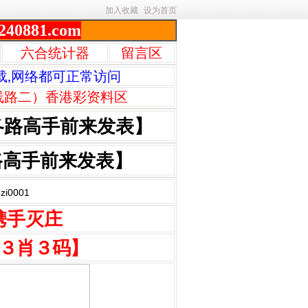
加入收藏
设为首页
240881.com
六合统计器
留言区
载,网络都可正常访问
线路二）香港彩资料区
各路高手前来发表】
路高手前来发表】
0001
携手灭庄
３肖３码】