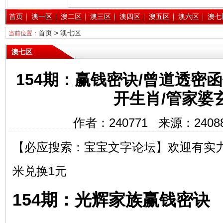
首页
澳一区
澳二区
澳三区
澳四区
澳五区
澳六区
澳七
首页
>
澳七区
当前位置：
澳七区
154期：赢钱密诀/曾道透密函
开生肖/管家婆
作者：240771 来源：240
【必应搜索：宝宝文字论坛】欢迎有实力
米兑换1元
154期：光辉家族赢钱密诀