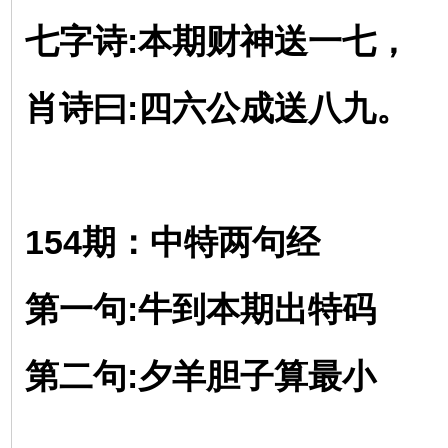
七字诗:本期财神送一七，
肖诗曰:四六公成送八九。
154期：中特两句经
第一句:牛到本期出特码
第二句:夕羊胆子算最小