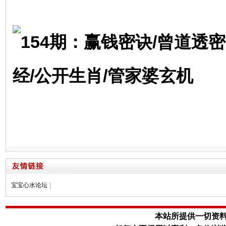
宝宝心水论坛
|
本站所提供一切资