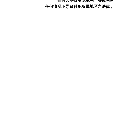
任何人不得用以赢利。
各位浏
任何情况下导致触犯所属地区之法律