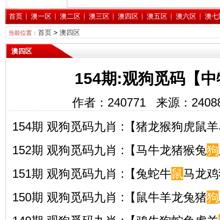
首页
澳一区
澳二区
澳三区
澳四区
澳五区
澳六区
澳七
首页
>
澳四区
当前位置：
澳四区
154期:观狗觅码【
作者：240771 来源：240
154期 观狗觅码九肖 :【猪龙猴狗虎鼠羊马
152期 观狗觅码九肖 :【马牛龙猪猴兔
狗
151期 观狗觅码九肖 :【兔蛇牛
鼠
马龙鸡狗
150期 观狗觅码九肖 :【鼠牛羊龙兔猪
狗