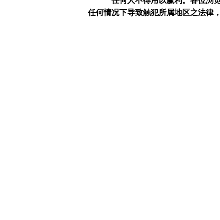
任何人不得用以赢利。
各位浏
任何情况下导致触犯所属地区之法律