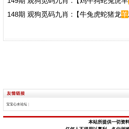
149期 观狗觅码九肖 :【鸡牛狗蛇兔虎羊
148期 观狗觅码九肖 :【牛兔虎蛇猪龙
羊
宝宝心水论坛
|
本站所提供一切资