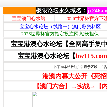
极限论坛永久域名：
jx246.c
宝宝澳门心水站
2026世界杯官方下
宝宝心水论坛（线路一）澳门彩资料区
2026世界杯官方指定投注网,站长担保
宝宝港澳心水论坛【全网高手集
宝宝港澳心水论坛【
bw115.com
以下为本站赞助广告显示区域，广告联系Q
港澳内幕大公开《死招
【澳门六合】→实战→【