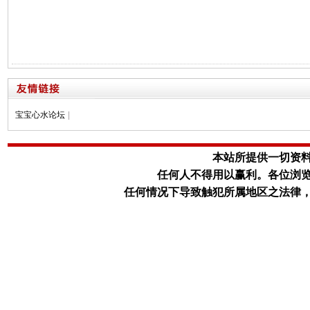
宝宝心水论坛
|
本站所提供一切资
任何人不得用以赢利。
各位浏
任何情况下导致触犯所属地区之法律