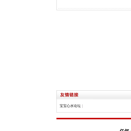
宝宝心水论坛
|