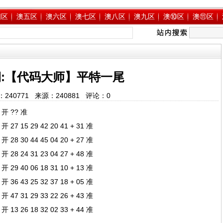
四区
澳五区
澳六区
澳七区
澳八区
澳九区
澳⑩区
澳⑪区
4期:【代码大师】平特一尾
240771 来源：240881 评论：
0
开 ?? 准
开 27 15 29 42 20 41 + 31 准
开 28 30 44 45 04 20 + 27 准
开 28 24 31 23 04 27 + 48 准
开 29 40 06 18 31 10 + 13 准
开 36 43 25 32 37 18 + 05 准
开 47 31 29 33 22 26 + 43 准
开 13 26 18 32 02 33 + 44 准