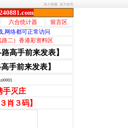
加入收藏
设为首页
240881.com
六合统计器
留言区
载,网络都可正常访问
线路二）香港彩资料区
各路高手前来发表】
路高手前来发表】
0001
携手灭庄
３肖３码】