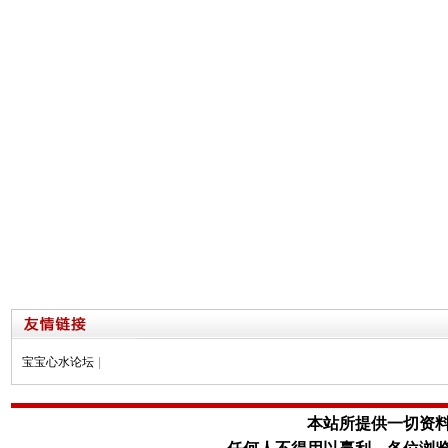
宝宝心水论坛
|
本站所提供一切资