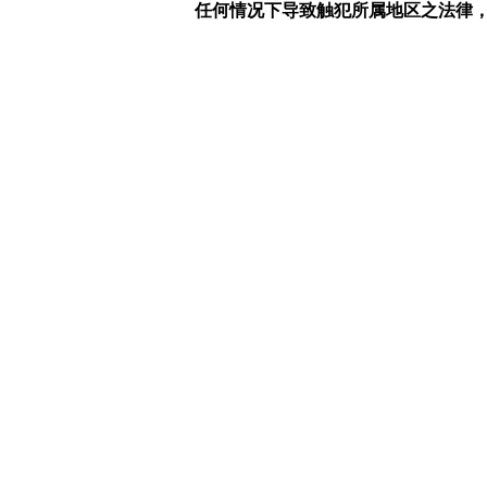
任何情况下导致触犯所属地区之法律