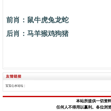
前肖：鼠牛虎兔龙蛇
后肖：马羊猴鸡狗猪
宝宝心水论坛
|
本站所提供一切资
任何人不得用以赢利。
各位浏