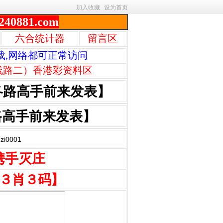
加入收藏
设为首页
240881.com
六合统计器
留言区
载,网络都可正常访问
线路二）香港彩资料区
各路高手前来发表】
路高手前来发表】
0001
携手灭庄
３肖３码】