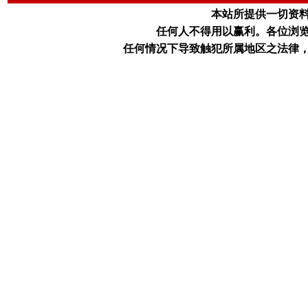
本站所提供一切资
任何人不得用以赢利。
各位浏
任何情况下导致触犯所属地区之法律