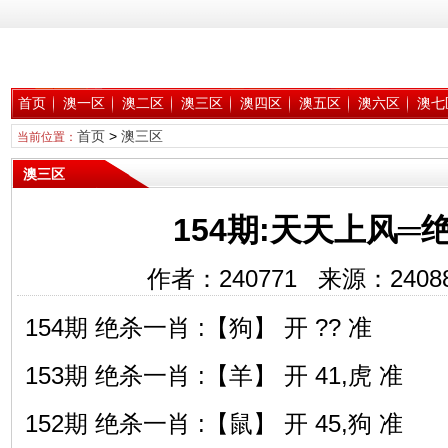
首页
澳一区
澳二区
澳三区
澳四区
澳五区
澳六区
澳七
首页
>
澳三区
当前位置：
澳三区
154期:天天上风═
作者：240771 来源：240
154期 绝杀一肖 :【狗】 开 ?? 准
153期 绝杀一肖 :【羊】 开 41,虎 准
152期 绝杀一肖 :【鼠】 开 45,狗 准